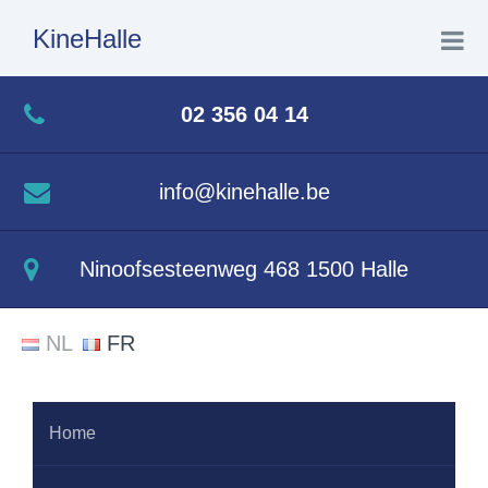
KineHalle
Home
02 356 04 14
Wie ben ik
info@kinehalle.be
Wat doe ik
Ninoofsesteenweg 468 1500 Halle
Aquatherapie
NL
FR
Contact
Home