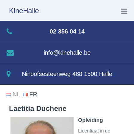
KineHalle
Home
02 356 04 14
Wie ben ik
info@kinehalle.be
Wat doe ik
Ninoofsesteenweg 468 1500 Halle
Aquatherapie
NL
FR
Contact
Laetitia Duchene
Opleiding
Licentiaat in de