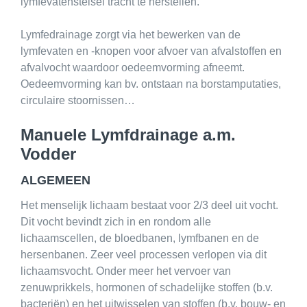
lymfevatenstelsel tracht te herstellen.
Lymfedrainage zorgt via het bewerken van de
lymfevaten en -knopen voor afvoer van afvalstoffen en
afvalvocht waardoor oedeemvorming afneemt.
Oedeemvorming kan bv. ontstaan na borstamputaties,
circulaire stoornissen…
Manuele Lymfdrainage a.m.
Vodder
ALGEMEEN
Het menselijk lichaam bestaat voor 2/3 deel uit vocht.
Dit vocht bevindt zich in en rondom alle
lichaamscellen, de bloedbanen, lymfbanen en de
hersenbanen. Zeer veel processen verlopen via dit
lichaamsvocht. Onder meer het
vervoer
van
zenuwprikkels, hormonen of schadelijke stoffen (b.v.
bacteriën) en het
uitwisselen
van stoffen (b.v. bouw- en