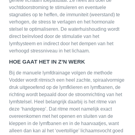
gehele lichaam toepasbaar. Ze heeft als doel de
vochtdoorstroming te stimuleren en eventuele
stagnaties op te heffen, de immuniteit (weerstand) te
verhogen, de stress te verlagen en het hormonale
stelsel te optimaliseren. De waterhuishouding wordt
direct beïnvloed door de stimulatie van het
lymfsysteem en indirect door het dempen van het
verhoogd stressniveau in het lichaam.
HOE GAAT HET IN Z’N WERK
Bij de manuele lymfdrainage volgen de methode
Vodder wordt ritmisch een heel zachte, spiraalvormige
druk uitgeoefend op de lymfklieren en lymfbanen, de
richting wordt bepaald door de stroomrichting van het
lymfstelsel. Heel belangrijk daarbij is het ritme van
deze ‘handgreep’. Dat ritme moet namelijk exact
overeenkomen met het openen en sluiten van de
kleppen in de lymfbanen en in de haarvaatjes, want
alleen dan kan al het ‘overtollige’ lichaamsvocht goed