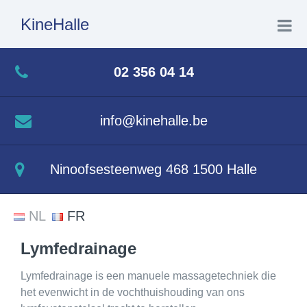
KineHalle
Home
02 356 04 14
Wie ben ik
info@kinehalle.be
Wat doe ik
Ninoofsesteenweg 468 1500 Halle
Aquatherapie
NL
FR
Contact
Lymfedrainage
Lymfedrainage is een manuele massagetechniek die
het evenwicht in de vochthuishouding van ons