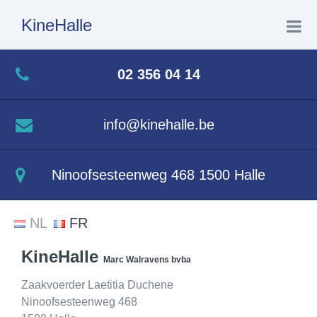
KineHalle
Home
02 356 04 14
Wie ben ik
info@kinehalle.be
Wat doe ik
Ninoofsesteenweg 468 1500 Halle
Aquatherapie
NL
FR
Contact
KineHalle
Marc Walravens bvba
Zaakvoerder Laetitia Duchene
Ninoofsesteenweg 468