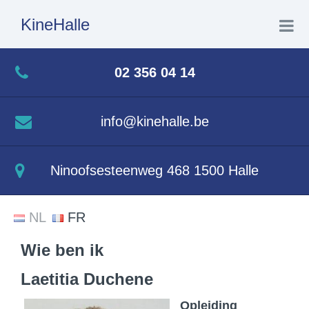
KineHalle
Home
02 356 04 14
Wie ben ik
info@kinehalle.be
Wat doe ik
Ninoofsesteenweg 468 1500 Halle
Aquatherapie
NL
FR
Contact
Wie ben ik
Laetitia Duchene
Opleiding